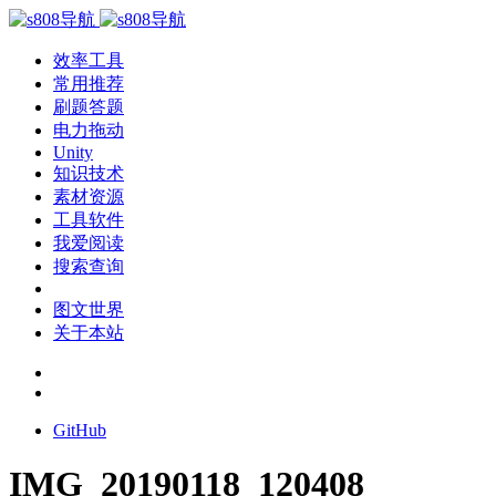
效率工具
常用推荐
刷题答题
电力拖动
Unity
知识技术
素材资源
工具软件
我爱阅读
搜索查询
图文世界
关于本站
GitHub
IMG_20190118_120408