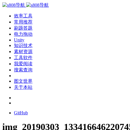
效率工具
常用推荐
刷题答题
电力拖动
Unity
知识技术
素材资源
工具软件
我爱阅读
搜索查询
图文世界
关于本站
GitHub
img_20190303_13341664622074