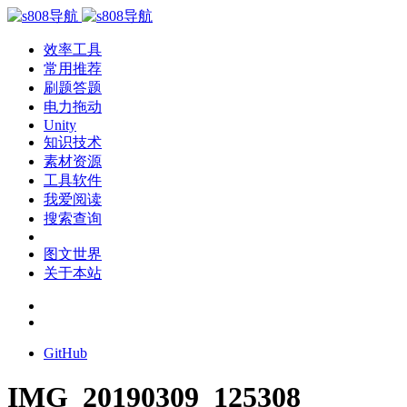
效率工具
常用推荐
刷题答题
电力拖动
Unity
知识技术
素材资源
工具软件
我爱阅读
搜索查询
图文世界
关于本站
GitHub
IMG_20190309_125308