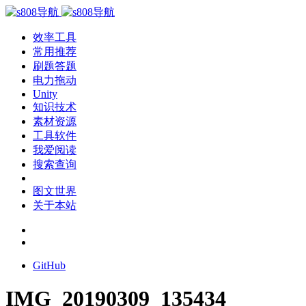
效率工具
常用推荐
刷题答题
电力拖动
Unity
知识技术
素材资源
工具软件
我爱阅读
搜索查询
图文世界
关于本站
GitHub
IMG_20190309_135434