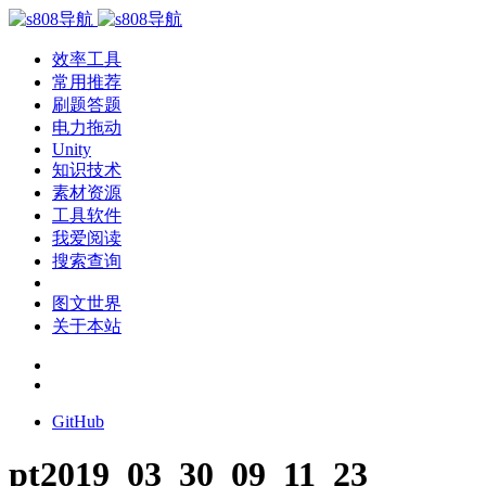
效率工具
常用推荐
刷题答题
电力拖动
Unity
知识技术
素材资源
工具软件
我爱阅读
搜索查询
图文世界
关于本站
GitHub
pt2019_03_30_09_11_23